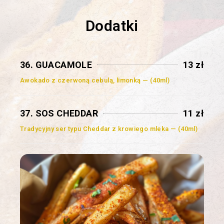
Dodatki
36. GUACAMOLE
13 zł
Awokado z czerwoną cebulą, limonką — (40ml)
37. SOS CHEDDAR
11 zł
Tradycyjny ser typu Cheddar z krowiego mleka — (40ml)