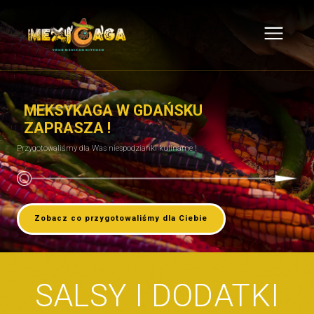
MEKSYKAGA W GDAŃSKU
ZAPRASZA !
Przygotowaliśmy dla Was niespodzianki kulinarne !
Zobacz co przygotowaliśmy dla Ciebie
SALSY I DODATKI