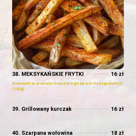
38. MEKSYKAŃSKIE FRYTKI
16 zł
Ziemniaki w aromatycznych przyprawach meksykańskich
(100g)
39. Grillowany kurczak
16 zł
40. Szarpana wołowina
18 zł