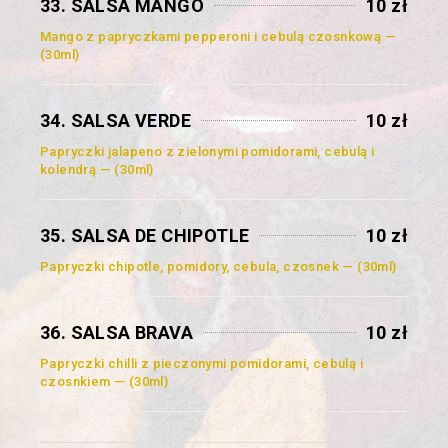
33. SALSA MANGO
10 zł
Mango z papryczkami pepperoni i cebulą czosnkową —
(30ml)
34. SALSA VERDE
10 zł
Papryczki jalapeno z zielonymi pomidorami, cebulą i
kolendrą — (30ml)
35. SALSA DE CHIPOTLE
10 zł
Papryczki chipotle, pomidory, cebula, czosnek — (30ml)
36. SALSA BRAVA
10 zł
Papryczki chilli z pieczonymi pomidorami, cebulą i
czosnkiem — (30ml)