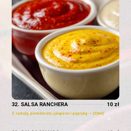
32. SALSA RANCHERA
10 zł
Z cebulą, pomidorem, jalapeno i papryką — (30ml)