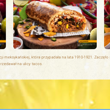
ji meksykańskiej, która przypadała na lata 1910-1921. Zaczęł
rzedawał na ulicy tacos.