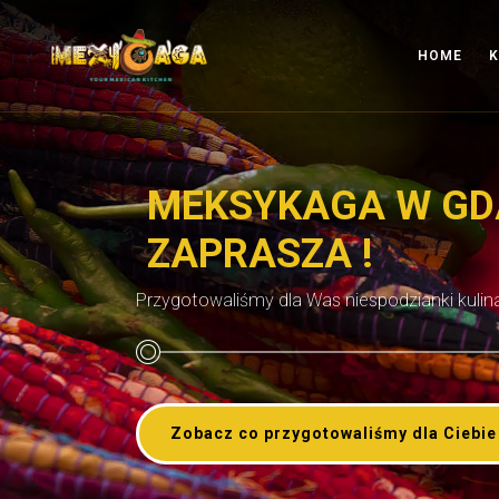
HOME
K
MEKSYKAGA W G
ZAPRASZA !
Przygotowaliśmy dla Was niespodzianki kulina
Zobacz co przygotowaliśmy dla Ciebie