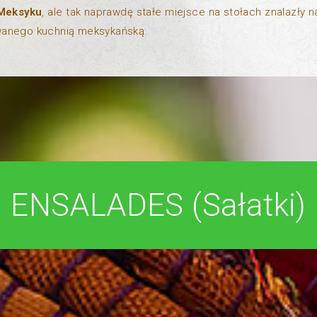
 Meksyku
, ale tak naprawdę stałe miejsce na stołach znalazły n
owanego kuchnią meksykańską.
ENSALADES (Sałatki)