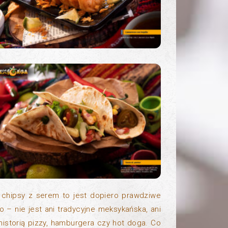
e chipsy z serem to jest dopiero prawdziwe
 – nie jest ani tradycyjne meksykańska, ani
historią pizzy, hamburgera czy hot doga. Co