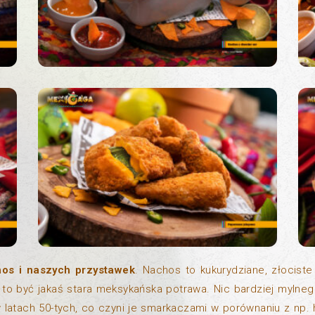
os i naszych przystawek
. Nachos to kukurydziane, złocist
o być jakaś stara meksykańska potrawa. Nic bardziej mylnego
 latach 50-tych, co czyni je smarkaczami w porównaniu z np. 