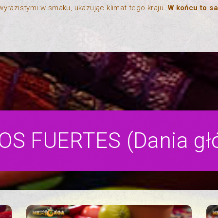
wyrazistymi w smaku, ukazując klimat tego kraju.
W końcu to sa
OS FUERTES (Dania gł