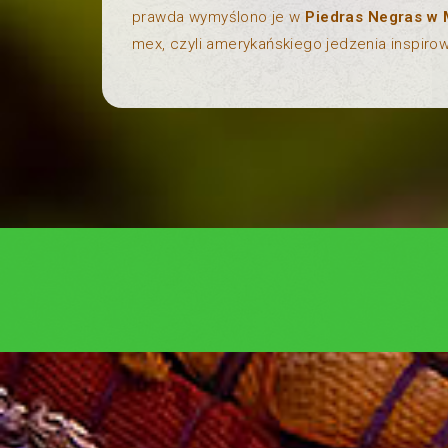
prawda wymyślono je w
Piedras Negras w
mex, czyli amerykańskiego jedzenia inspir