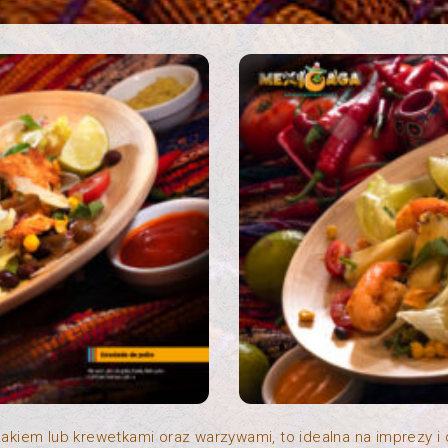
akiem lub krewetkami oraz warzywami, to idealna na imprezy i 