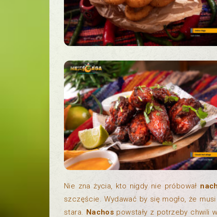
Nie zna życia, kto nigdy nie próbował
nach
szczęście. Wydawać by się mogło, że musi t
stara.
Nachos
powstały z potrzeby chwili w