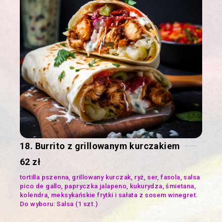
18. Burrito z grillowanym kurczakiem
62 zł
tortilla pszenna, grillowany kurczak, ryż, ser, fasola, salsa
pico de gallo, papryczka jalapeno, kukurydza, śmietana,
kolendra, meksykańskie frytki i sałata z sosem winegret.
Do wyboru: Salsa (1 szt.)