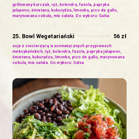
grillowany kurczak, ryż, kolendra, fasola, papryka
jalapeno, śmietana, kukurydza, limonka, pico de gallo,
marynowana cebula, mix sałata. Do wyboru: Salsa
25. Bowl Wegetariański
56 zł
soja z ciecierzycą w aromatycznych przyprawach
meksykańskich, ryż, kolendra, fasola, papryka jalapeno,
śmietana, kukurydza, limonka, pico de gallo, marynowana
cebula, mix sałata. Do wyboru: Salsa