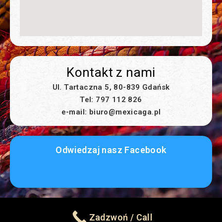
Kontakt z nami
Ul. Tartaczna 5, 80-839 Gdańsk
Tel: 797 112 826
e-mail: biuro@mexicaga.pl
Odwiedzaj nasz Facebook
© COPYRIGHT 2021 | SERWIS, ZDJĘCIA I DESIGN WYKONAŁ:
Zadzwoń / Call
WWW.QTRENDOM.COM