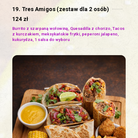
19. Tres Amigos (zestaw dla 2 osób)
124 zł
Burrito z szarpaną wołowiną, Quesadilla z chorizo, Tacos
z kurczakiem, meksykańskie frytki, peperoni jalapeno,
kukurydza, 1 salsa do wyboru