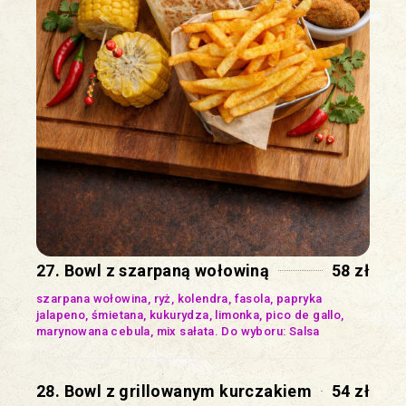
27. Bowl z szarpaną wołowiną
58 zł
szarpana wołowina, ryż, kolendra, fasola, papryka
jalapeno, śmietana, kukurydza, limonka, pico de gallo,
marynowana cebula, mix sałata. Do wyboru: Salsa
28. Bowl z grillowanym kurczakiem
54 zł