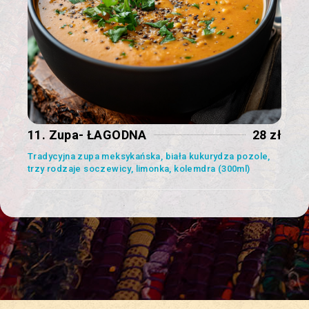
11. Zupa- ŁAGODNA
28 zł
Tradycyjna zupa meksykańska, biała kukurydza pozole,
trzy rodzaje soczewicy, limonka, kolemdra (300ml)