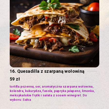
16. Quesadilla z szarpaną wołowiną
59 zł
tortilla pszenna, ser, aromatyczna szarpana wołowina,
kolendra, kukurydza, fasola, papryka jalapeno, limonka,
meksykańskie frytki i sałata z sosem winegret. Do
wyboru: Salsa