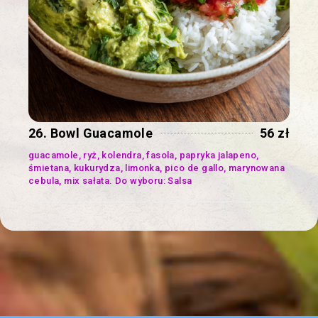
26. Bowl Guacamole
56 zł
guacamole, ryż, kolendra, fasola, papryka jalapeno,
śmietana, kukurydza, limonka, pico de gallo, marynowana
cebula, mix sałata. Do wyboru: Salsa