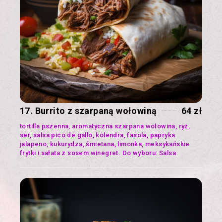
17. Burrito z szarpaną wołowiną
64 zł
tortilla pszenna, aromatyczna szarpana wołowina, ryż,
ser, salsa pico de gallo, kolendra, fasola, papryka
jalapeno, kukurydza, śmietana, limonka, meksykańskie
frytki i sałata z sosem winegret. Do wyboru: Salsa