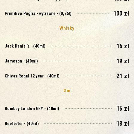
100 zł
Primitivo Puglia - wytrawne - (0,75l)
Whisky
16 zł
Jack Daniel’s - (40ml)
19 zł
Jameson - (40ml)
21 zł
Chivas Regal 12 year - (40ml)
Gin
16 zł
Bombay London GRY - (40ml)
18 zł
Beefeater - (40ml)